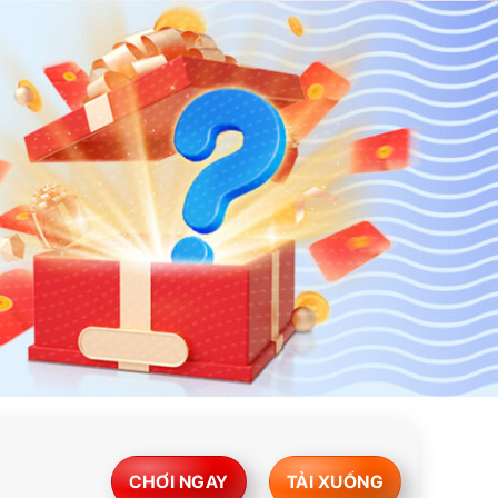
CHƠI NGAY
TẢI XUỐNG