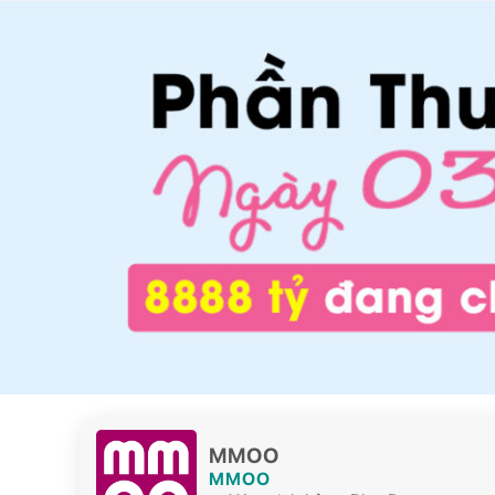
MMOO
MMOO