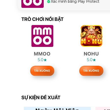
Xác minh bằng Play Protect
TRÒ CHƠI NỔI BẬT
MMOO
NOHU
5.0
5.0
TẢI XUỐNG
TẢI XUỐNG
SỰ KIỆN ĐỀ XUẤT